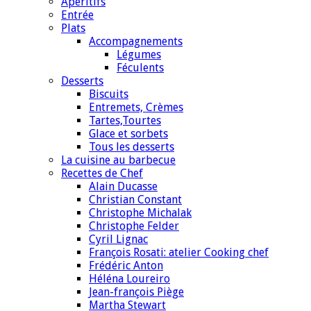
Apéritifs
Entrée
Plats
Accompagnements
Légumes
Féculents
Desserts
Biscuits
Entremets, Crèmes
Tartes,Tourtes
Glace et sorbets
Tous les desserts
La cuisine au barbecue
Recettes de Chef
Alain Ducasse
Christian Constant
Christophe Michalak
Christophe Felder
Cyril Lignac
François Rosati: atelier Cooking chef
Frédéric Anton
Héléna Loureiro
Jean-françois Piège
Martha Stewart