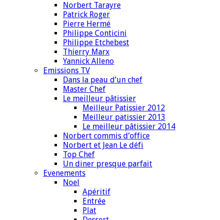
Norbert Tarayre
Patrick Roger
Pierre Hermé
Philippe Conticini
Philippe Etchebest
Thierry Marx
Yannick Alleno
Emissions TV
Dans la peau d’un chef
Master Chef
Le meilleur pâtissier
Meilleur Patissier 2012
Meilleur patissier 2013
Le meilleur pâtissier 2014
Norbert commis d’office
Norbert et Jean Le défi
Top Chef
Un diner presque parfait
Evenements
Noel
Apéritif
Entrée
Plat
Dessert