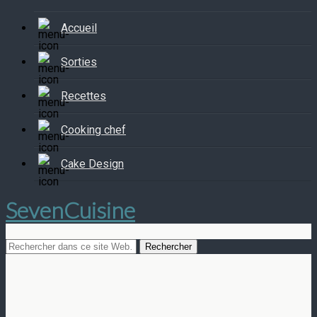
Accueil
Sorties
Recettes
Cooking chef
Cake Design
SevenCuisine