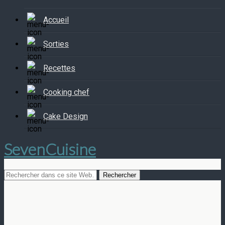
Accueil
Sorties
Recettes
Cooking chef
Cake Design
SevenCuisine