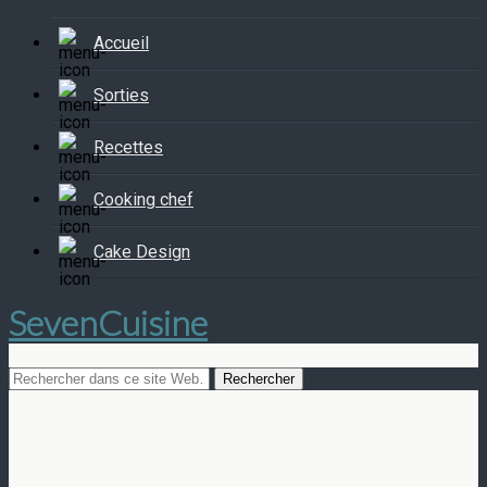
Accueil
Sorties
Recettes
Cooking chef
Cake Design
SevenCuisine