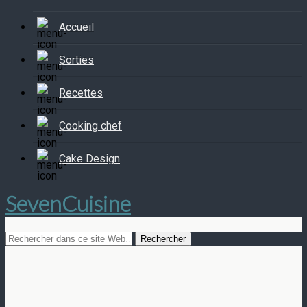
Accueil
Sorties
Recettes
Cooking chef
Cake Design
SevenCuisine