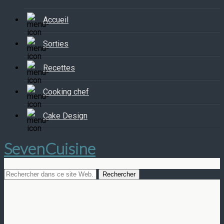
Accueil
Sorties
Recettes
Cooking chef
Cake Design
SevenCuisine