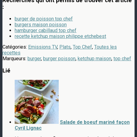
Recherches qui ont permis de trouver cet article
:
burger de poisson top chef
burgers maison poisson
hamburger cabillaud top chef
recette ketchup maison philippe etchebest
Catégories:
Emissions TV
,
Plats
,
Top Chef
,
Toutes les
recettes
Marqueurs:
burger
,
burger poisson
,
ketchup maison
,
top chef
Lié
Salade de boeuf mariné façon
Cyril Lignac