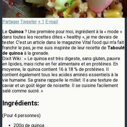
Partager
Tweeter
+ 1
E-mail
Le
Quinoa
? Une première pour moi, ingrédient à la « mode »
dans toutes les recettes dites « healthy », je me devais de
tester. C’est un article dans le magazine Vital food qui m’a fait
franchir le pas, je me suis inspirée de leur recette de
Taboulé
de quinoa
à la grenade.
Dixit Wiki : « Le quinoa est très digeste, sans gluten, pauvre
en lipides, mais riche en fer alimentaire et en protéines. En
moyenne, le quinoa contient 16 à 18 % de protéines. Il
contient également tous les acides aminés essentiels à la
vie humaine. Sa graine rappelle le millet. Il a une texture de
caviar et un goût léger de noisette. Il se cuisine facilement
salé comme sucré. »
Ingrédients:
(Pour 4 personnes)
200g de quinoa