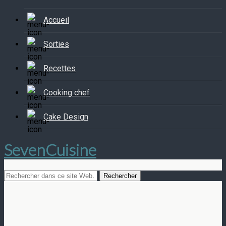
Accueil
Sorties
Recettes
Cooking chef
Cake Design
SevenCuisine