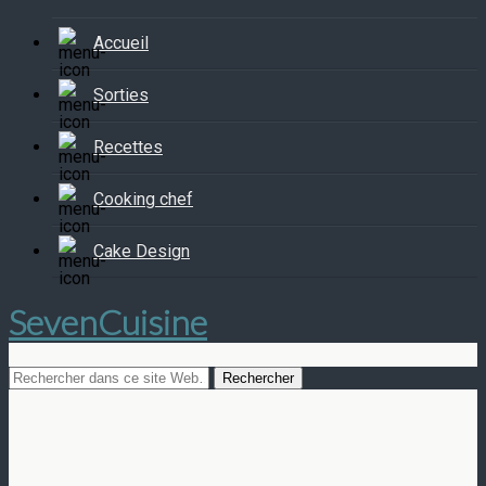
Accueil
Sorties
Recettes
Cooking chef
Cake Design
SevenCuisine