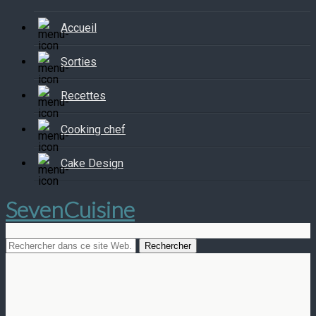
Accueil
Sorties
Recettes
Cooking chef
Cake Design
SevenCuisine