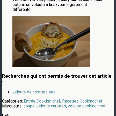
obtenir un velouté à la saveur légèrement
différente.
Recherches qui ont permis de trouver cet article
:
velouté de carottes tuto
Catégories:
Entrée Cooking chef
,
Recettes Cookingchef
Marqueurs:
soupe
,
veloute carottes
,
veloute cooking chef