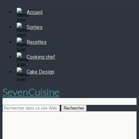
Accueil
Sorties
Recettes
Cooking chef
Cake Design
SevenCuisine