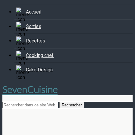
Accueil
Sorties
Recettes
Cooking chef
Cake Design
SevenCuisine