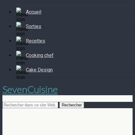
Accueil
Sorties
Recettes
Cooking chef
Cake Design
SevenCuisine